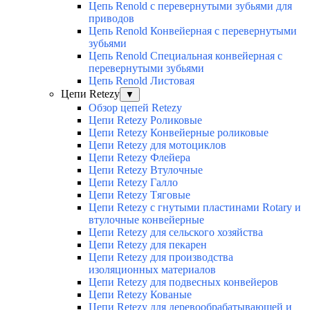
Цепь Renold с перевернутыми зубьями для
приводов
Цепь Renold Конвейерная с перевернутыми
зубьями
Цепь Renold Специальная конвейерная с
перевернутыми зубьями
Цепь Renold Листовая
Цепи Retezy
▼
Обзор цепей Retezy
Цепи Retezy Роликовые
Цепи Retezy Конвейерные роликовые
Цепи Retezy для мотоциклов
Цепи Retezy Флейера
Цепи Retezy Втулочные
Цепи Retezy Галло
Цепи Retezy Tяговые
Цепи Retezy с гнутыми пластинами Rotary и
втулочные конвейерные
Цепи Retezy для сельского хозяйства
Цепи Retezy для пекарен
Цепи Retezy для производства
изоляционных материалов
Цепи Retezy для подвесных конвейеров
Цепи Retezy Кованые
Цепи Retezy для деревообрабатывающей и