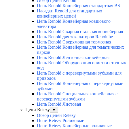
Обзор цепей Renold
Цепь Renold Конвейерная стандартная BS
Насадки Renold для стандартных
конвейерных цепей
Цепь Renold Конвейерная ковшового
элеватора
Цепь Renold Сварная стальная конвейерная
Цепь Renold для эскалаторов Renolube
Цепь Renold Сверхмощная тормозная
Цепь Renold Конвейерная для тематических
парков
Цепь Renold Ленточная конвейерная
Цепь Renold Оборудования очистки сточных
вод
Цепь Renold с перевернутыми зубьями для
приводов
Цепь Renold Конвейерная с перевернутыми
зубьями
Цепь Renold Специальная конвейерная с
перевернутыми зубьями
Цепь Renold Листовая
Цепи Retezy
▼
Обзор цепей Retezy
Цепи Retezy Роликовые
Цепи Retezy Конвейерные роликовые