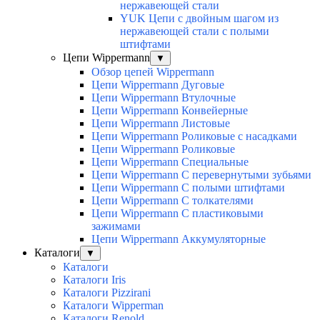
нержавеющей стали
YUK Цепи с двойным шагом из
нержавеющей стали с полыми
штифтами
Цепи Wippermann
▼
Обзор цепей Wippermann
Цепи Wippermann Дуговые
Цепи Wippermann Втулочные
Цепи Wippermann Конвейерные
Цепи Wippermann Листовые
Цепи Wippermann Роликовые с насадками
Цепи Wippermann Роликовые
Цепи Wippermann Специальные
Цепи Wippermann С перевернутыми зубьями
Цепи Wippermann С полыми штифтами
Цепи Wippermann С толкателями
Цепи Wippermann С пластиковыми
зажимами
Цепи Wippermann Аккумуляторные
Каталоги
▼
Каталоги
Каталоги Iris
Каталоги Pizzirani
Каталоги Wipperman
Каталоги Renold