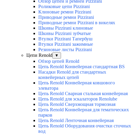
Обзор цепей и ремней Pizzirani
Роликовые цепи Pizzirani
Клиновые ремни Pizzirani
Приводные ремни Pizzirani
Приводные ремни Pizzirani в викелях
Шкивы Pizzirani клиновые
Шкивы Pizzirani зубчатые
Втулки Pizzirani Тапербуш
Втулки Pizzirani зажимные
Резиновые листы Pizzirani
Цепи Renold
▼
Обзор цепей Renold
Цепь Renold Конвейерная стандартная BS
Насадки Renold для стандартных
конвейерных цепей
Цепь Renold Конвейерная ковшового
элеватора
Цепь Renold Сварная стальная конвейерная
Цепь Renold для эскалаторов Renolube
Цепь Renold Сверхмощная тормозная
Цепь Renold Конвейерная для тематических
парков
Цепь Renold Ленточная конвейерная
Цепь Renold Оборудования очистки сточных
вод