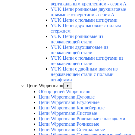
вертикальным креплением - серия А
YUK Цепи роликовые двухшаговые
прямые с отверстием - серия А
YUK Цепи с полыми штифтами
YUK Цепи двухшаговые с полым
стержнем
YUK Цепи роликовые из
нержавеющей стали
YUK Цепи двухшаговые из
нержавеющей стали
YUK Цепи с полыми штифтами из
нержавеющей стали
YUK Цепи с двойным шагом из
нержавеющей стали с полыми
штифтами
Цепи Wippermann
▼
Обзор цепей Wippermann
Цепи Wippermann Дуговые
Цепи Wippermann Втулочные
Цепи Wippermann Конвейерные
Цепи Wippermann Листовые
Цепи Wippermann Роликовые с насадками
Цепи Wippermann Роликовые
Цепи Wippermann Специальные
Цепи Wippermann С перевернутыми зубьями