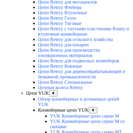
Цепи Retezy для мотоциклов
Цепи Retezy Флейера
Цепи Retezy Втулочные
Цепи Retezy Галло
Цепи Retezy Tяговые
Цепи Retezy с гнутыми пластинами Rotary и
втулочные конвейерные
Цепи Retezy для сельского хозяйства
Цепи Retezy для пекарен
Цепи Retezy для производства
изоляционных материалов
Цепи Retezy для подвесных конвейеров
Цепи Retezy Кованые
Цепи Retezy для деревообрабатывающей и
бумажной промышленности
Цепи Retezy Специальные
Цепные колеса Retezy
Цепи YUK
▼
Обзор конвейерных и роликовых цепей
YUK
Конвейерные цепи YUK
▼
YUK Конвейерные цепи серии М
YUK Конвейерные цепи серии М со
скобами
YUK Конвейерные цепи серии МТ