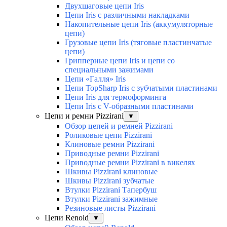
Двухшаговые цепи Iris
Цепи Iris с различными накладками
Накопительные цепи Iris (аккумуляторные
цепи)
Грузовые цепи Iris (тяговые пластинчатые
цепи)
Грипперные цепи Iris и цепи со
специальными зажимами
Цепи «Галля» Iris
Цепи TopSharp Iris с зубчатыми пластинами
Цепи Iris для термоформинга
Цепи Iris с V-образными пластинами
Цепи и ремни Pizzirani
▼
Обзор цепей и ремней Pizzirani
Роликовые цепи Pizzirani
Клиновые ремни Pizzirani
Приводные ремни Pizzirani
Приводные ремни Pizzirani в викелях
Шкивы Pizzirani клиновые
Шкивы Pizzirani зубчатые
Втулки Pizzirani Тапербуш
Втулки Pizzirani зажимные
Резиновые листы Pizzirani
Цепи Renold
▼