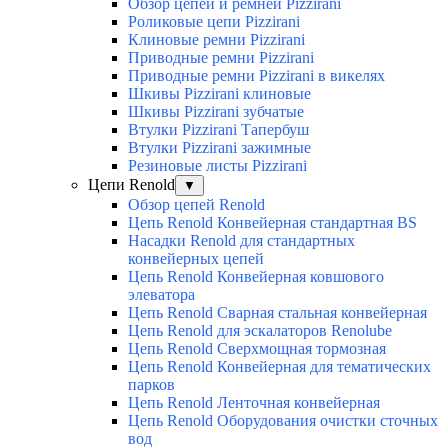
Обзор цепей и ремней Pizzirani
Роликовые цепи Pizzirani
Клиновые ремни Pizzirani
Приводные ремни Pizzirani
Приводные ремни Pizzirani в викелях
Шкивы Pizzirani клиновые
Шкивы Pizzirani зубчатые
Втулки Pizzirani Тапербуш
Втулки Pizzirani зажимные
Резиновые листы Pizzirani
Цепи Renold
▼
Обзор цепей Renold
Цепь Renold Конвейерная стандартная BS
Насадки Renold для стандартных
конвейерных цепей
Цепь Renold Конвейерная ковшового
элеватора
Цепь Renold Сварная стальная конвейерная
Цепь Renold для эскалаторов Renolube
Цепь Renold Сверхмощная тормозная
Цепь Renold Конвейерная для тематических
парков
Цепь Renold Ленточная конвейерная
Цепь Renold Оборудования очистки сточных
вод