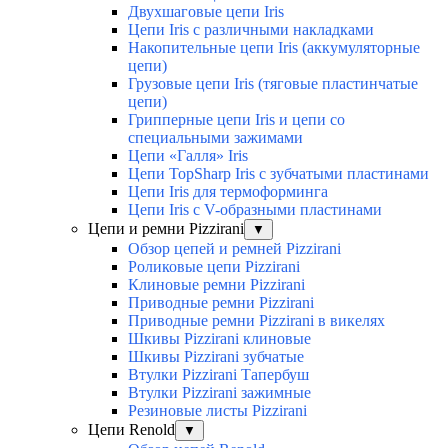
Двухшаговые цепи Iris
Цепи Iris с различными накладками
Накопительные цепи Iris (аккумуляторные
цепи)
Грузовые цепи Iris (тяговые пластинчатые
цепи)
Грипперные цепи Iris и цепи со
специальными зажимами
Цепи «Галля» Iris
Цепи TopSharp Iris с зубчатыми пластинами
Цепи Iris для термоформинга
Цепи Iris с V-образными пластинами
Цепи и ремни Pizzirani
▼
Обзор цепей и ремней Pizzirani
Роликовые цепи Pizzirani
Клиновые ремни Pizzirani
Приводные ремни Pizzirani
Приводные ремни Pizzirani в викелях
Шкивы Pizzirani клиновые
Шкивы Pizzirani зубчатые
Втулки Pizzirani Тапербуш
Втулки Pizzirani зажимные
Резиновые листы Pizzirani
Цепи Renold
▼