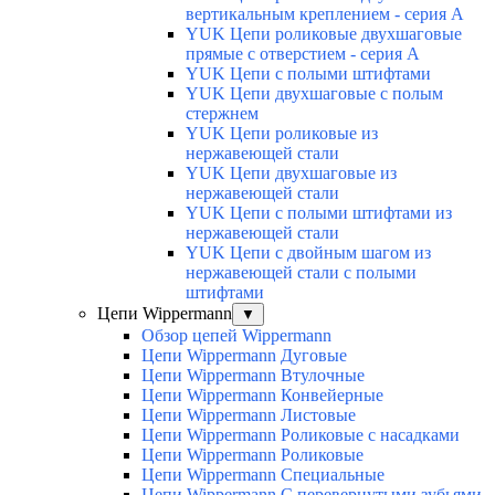
вертикальным креплением - серия А
YUK Цепи роликовые двухшаговые
прямые с отверстием - серия А
YUK Цепи с полыми штифтами
YUK Цепи двухшаговые с полым
стержнем
YUK Цепи роликовые из
нержавеющей стали
YUK Цепи двухшаговые из
нержавеющей стали
YUK Цепи с полыми штифтами из
нержавеющей стали
YUK Цепи с двойным шагом из
нержавеющей стали с полыми
штифтами
Цепи Wippermann
▼
Обзор цепей Wippermann
Цепи Wippermann Дуговые
Цепи Wippermann Втулочные
Цепи Wippermann Конвейерные
Цепи Wippermann Листовые
Цепи Wippermann Роликовые с насадками
Цепи Wippermann Роликовые
Цепи Wippermann Специальные
Цепи Wippermann С перевернутыми зубьями