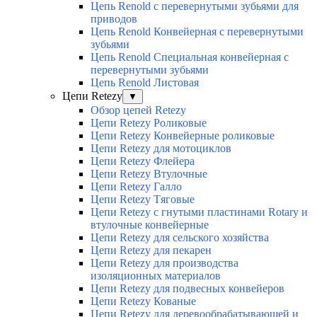
Цепь Renold с перевернутыми зубьями для
приводов
Цепь Renold Конвейерная с перевернутыми
зубьями
Цепь Renold Специальная конвейерная с
перевернутыми зубьями
Цепь Renold Листовая
Цепи Retezy
▼
Обзор цепей Retezy
Цепи Retezy Роликовые
Цепи Retezy Конвейерные роликовые
Цепи Retezy для мотоциклов
Цепи Retezy Флейера
Цепи Retezy Втулочные
Цепи Retezy Галло
Цепи Retezy Tяговые
Цепи Retezy с гнутыми пластинами Rotary и
втулочные конвейерные
Цепи Retezy для сельского хозяйства
Цепи Retezy для пекарен
Цепи Retezy для производства
изоляционных материалов
Цепи Retezy для подвесных конвейеров
Цепи Retezy Кованые
Цепи Retezy для деревообрабатывающей и