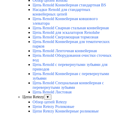
Обзор цепей Renold
Цепь Renold Конвейерная стандартная BS
Насадки Renold для стандартных
конвейерных цепей
Цепь Renold Конвейерная ковшового
элеватора
Цепь Renold Сварная стальная конвейерная
Цепь Renold для эскалаторов Renolube
Цепь Renold Сверхмощная тормозная
Цепь Renold Конвейерная для тематических
парков
Цепь Renold Ленточная конвейерная
Цепь Renold Оборудования очистки сточных
вод
Цепь Renold с перевернутыми зубьями для
приводов
Цепь Renold Конвейерная с перевернутыми
зубьями
Цепь Renold Специальная конвейерная с
перевернутыми зубьями
Цепь Renold Листовая
Цепи Retezy
▼
Обзор цепей Retezy
Цепи Retezy Роликовые
Цепи Retezy Конвейерные роликовые