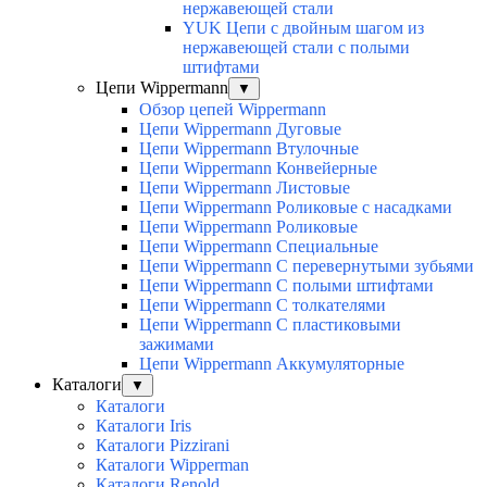
нержавеющей стали
YUK Цепи с двойным шагом из
нержавеющей стали с полыми
штифтами
Цепи Wippermann
▼
Обзор цепей Wippermann
Цепи Wippermann Дуговые
Цепи Wippermann Втулочные
Цепи Wippermann Конвейерные
Цепи Wippermann Листовые
Цепи Wippermann Роликовые с насадками
Цепи Wippermann Роликовые
Цепи Wippermann Специальные
Цепи Wippermann С перевернутыми зубьями
Цепи Wippermann С полыми штифтами
Цепи Wippermann С толкателями
Цепи Wippermann С пластиковыми
зажимами
Цепи Wippermann Аккумуляторные
Каталоги
▼
Каталоги
Каталоги Iris
Каталоги Pizzirani
Каталоги Wipperman
Каталоги Renold