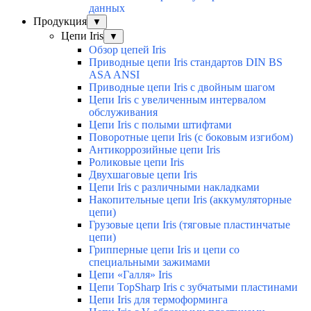
данных
Продукция
▼
Цепи Iris
▼
Обзор цепей Iris
Приводные цепи Iris стандартов DIN BS
ASA ANSI
Приводные цепи Iris с двойным шагом
Цепи Iris с увеличенным интервалом
обслуживания
Цепи Iris с полыми штифтами
Поворотные цепи Iris (с боковым изгибом)
Антикоррозийные цепи Iris
Роликовые цепи Iris
Двухшаговые цепи Iris
Цепи Iris с различными накладками
Накопительные цепи Iris (аккумуляторные
цепи)
Грузовые цепи Iris (тяговые пластинчатые
цепи)
Грипперные цепи Iris и цепи со
специальными зажимами
Цепи «Галля» Iris
Цепи TopSharp Iris с зубчатыми пластинами
Цепи Iris для термоформинга