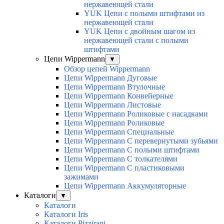
нержавеющей стали
YUK Цепи с полыми штифтами из
нержавеющей стали
YUK Цепи с двойным шагом из
нержавеющей стали с полыми
штифтами
Цепи Wippermann
▼
Обзор цепей Wippermann
Цепи Wippermann Дуговые
Цепи Wippermann Втулочные
Цепи Wippermann Конвейерные
Цепи Wippermann Листовые
Цепи Wippermann Роликовые с насадками
Цепи Wippermann Роликовые
Цепи Wippermann Специальные
Цепи Wippermann С перевернутыми зубьями
Цепи Wippermann С полыми штифтами
Цепи Wippermann С толкателями
Цепи Wippermann С пластиковыми
зажимами
Цепи Wippermann Аккумуляторные
Каталоги
▼
Каталоги
Каталоги Iris
Каталоги Pizzirani