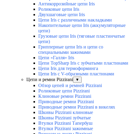
Антикоррозийные цепи Iris
Роликовые цепи Iris
Двухшаговые цепи Iris
Цепи Iris с различными накладками
Накопительные цепи Iris (аккумуляторные
цепи)
Грузовые цепи Iris (тяговые пластинчатые
цепи)
Грипперные цепи Iris и цепи со
специальными зажимами
Цепи «Галля» Iris
Цепи TopSharp Iris с зубчатыми пластинами
Цепи Iris для термоформинга
Цепи Iris с V-образными пластинами
Цепи и ремни Pizzirani
▼
Обзор цепей и ремней Pizzirani
Роликовые цепи Pizzirani
Клиновые ремни Pizzirani
Приводные ремни Pizzirani
Приводные ремни Pizzirani в викелях
Шкивы Pizzirani клиновые
Шкивы Pizzirani зубчатые
Втулки Pizzirani Тапербуш
Втулки Pizzirani зажимные
Резиновые листы Pizzirani