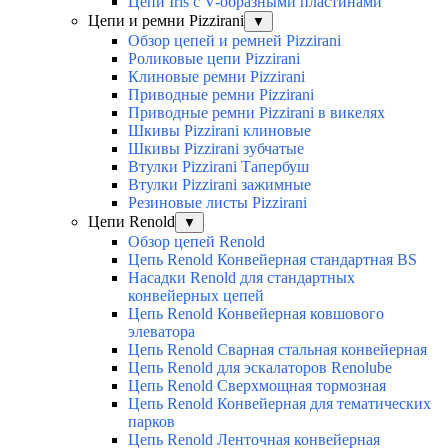
Цепи Iris с V-образными пластинами
Цепи и ремни Pizzirani
▼
Обзор цепей и ремней Pizzirani
Роликовые цепи Pizzirani
Клиновые ремни Pizzirani
Приводные ремни Pizzirani
Приводные ремни Pizzirani в викелях
Шкивы Pizzirani клиновые
Шкивы Pizzirani зубчатые
Втулки Pizzirani Тапербуш
Втулки Pizzirani зажимные
Резиновые листы Pizzirani
Цепи Renold
▼
Обзор цепей Renold
Цепь Renold Конвейерная стандартная BS
Насадки Renold для стандартных
конвейерных цепей
Цепь Renold Конвейерная ковшового
элеватора
Цепь Renold Сварная стальная конвейерная
Цепь Renold для эскалаторов Renolube
Цепь Renold Сверхмощная тормозная
Цепь Renold Конвейерная для тематических
парков
Цепь Renold Ленточная конвейерная