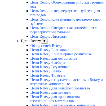
Цепь Renold Оборудования очистки сточных
вод
Цепь Renold с перевернутыми зубьями для
приводов
Цепь Renold Конвейерная с перевернутыми
зубьями
Цепь Renold Специальная конвейерная с
перевернутыми зубьями
Цепь Renold Листовая
Цепи Retezy
▼
Обзор цепей Retezy
Цепи Retezy Роликовые
Цепи Retezy Конвейерные роликовые
Цепи Retezy для мотоциклов
Цепи Retezy Флейера
Цепи Retezy Втулочные
Цепи Retezy Галло
Цепи Retezy Tяговые
Цепи Retezy с гнутыми пластинами Rotary и
втулочные конвейерные
Цепи Retezy для сельского хозяйства
Цепи Retezy для пекарен
Цепи Retezy для производства
изоляционных материалов
Цепи Retezy для подвесных конвейеров