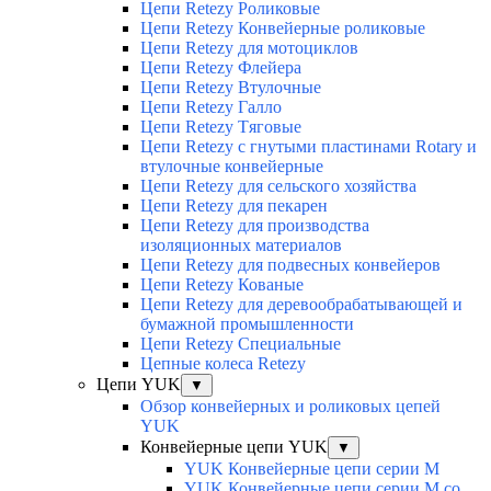
Цепи Retezy Роликовые
Цепи Retezy Конвейерные роликовые
Цепи Retezy для мотоциклов
Цепи Retezy Флейера
Цепи Retezy Втулочные
Цепи Retezy Галло
Цепи Retezy Tяговые
Цепи Retezy с гнутыми пластинами Rotary и
втулочные конвейерные
Цепи Retezy для сельского хозяйства
Цепи Retezy для пекарен
Цепи Retezy для производства
изоляционных материалов
Цепи Retezy для подвесных конвейеров
Цепи Retezy Кованые
Цепи Retezy для деревообрабатывающей и
бумажной промышленности
Цепи Retezy Специальные
Цепные колеса Retezy
Цепи YUK
▼
Обзор конвейерных и роликовых цепей
YUK
Конвейерные цепи YUK
▼
YUK Конвейерные цепи серии М
YUK Конвейерные цепи серии М со