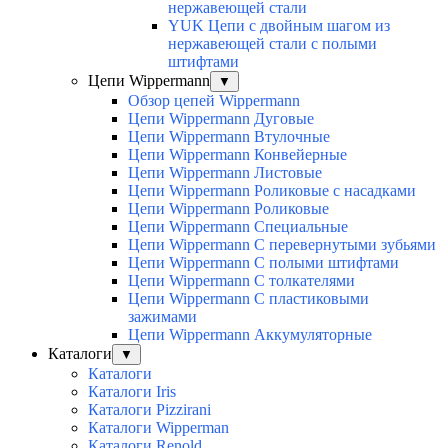
нержавеющей стали
YUK Цепи с двойным шагом из
нержавеющей стали с полыми
штифтами
Цепи Wippermann
▼
Обзор цепей Wippermann
Цепи Wippermann Дуговые
Цепи Wippermann Втулочные
Цепи Wippermann Конвейерные
Цепи Wippermann Листовые
Цепи Wippermann Роликовые с насадками
Цепи Wippermann Роликовые
Цепи Wippermann Специальные
Цепи Wippermann С перевернутыми зубьями
Цепи Wippermann С полыми штифтами
Цепи Wippermann С толкателями
Цепи Wippermann С пластиковыми
зажимами
Цепи Wippermann Аккумуляторные
Каталоги
▼
Каталоги
Каталоги Iris
Каталоги Pizzirani
Каталоги Wipperman
Каталоги Renold