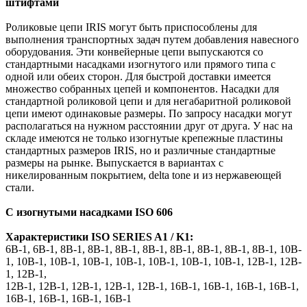
штифтами
Роликовые цепи IRIS могут быть приспособлены для
выполнения транспортных задач путем
добавления навесного
оборудования. Эти конвейерные цепи выпускаются со
стандартными насадками изогнутого или прямого типа с
одной или обеих сторон.
Для быстрой доставки имеется
множество собранных цепей и компонентов
.
Насадки для
стандартной роликовой цепи и для негабаритной
роликовой
цепи имеют одинаковые размеры. По запросу насадки могут
располагаться
на нужном расстоянии друг от друга. У нас на
складе имеются не только изогнутые крепежные
пластины
стандартных размеров IRIS, но и различные
стандартные
размеры на рынке.
Выпускается в вариантах с
никелированным покрытием, delta tone и из нержавеющей
стали
.
С изогнутыми насадками ISO 606
Характеристики ISO SERIES A1 / K1:
6B-1,
6B-1,
8B-1,
8B-1,
8B-1,
8B-1,
8B-1,
8B-1,
8B-1,
8B-1,
10B-
1,
10B-1,
10B-1,
10B-1,
10B-1,
10B-1,
10B-1,
10B-1,
12B-1,
12B-
1,
12B-1,
12B-1,
12B-1,
12B-1,
12B-1,
12B-1,
16B-1,
16B-1,
16B-1,
16B-1,
16B-1,
16B-1,
16B-1,
16B-1