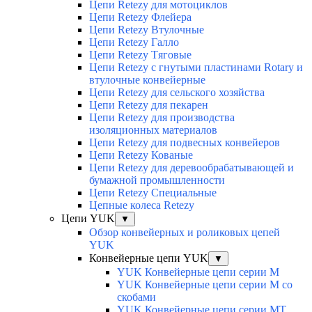
Цепи Retezy для мотоциклов
Цепи Retezy Флейера
Цепи Retezy Втулочные
Цепи Retezy Галло
Цепи Retezy Tяговые
Цепи Retezy с гнутыми пластинами Rotary и
втулочные конвейерные
Цепи Retezy для сельского хозяйства
Цепи Retezy для пекарен
Цепи Retezy для производства
изоляционных материалов
Цепи Retezy для подвесных конвейеров
Цепи Retezy Кованые
Цепи Retezy для деревообрабатывающей и
бумажной промышленности
Цепи Retezy Специальные
Цепные колеса Retezy
Цепи YUK
▼
Обзор конвейерных и роликовых цепей
YUK
Конвейерные цепи YUK
▼
YUK Конвейерные цепи серии М
YUK Конвейерные цепи серии М со
скобами
YUK Конвейерные цепи серии МТ