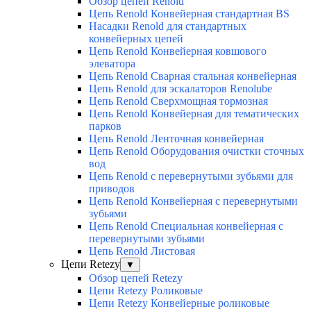
Обзор цепей Renold
Цепь Renold Конвейерная стандартная BS
Насадки Renold для стандартных
конвейерных цепей
Цепь Renold Конвейерная ковшового
элеватора
Цепь Renold Сварная стальная конвейерная
Цепь Renold для эскалаторов Renolube
Цепь Renold Сверхмощная тормозная
Цепь Renold Конвейерная для тематических
парков
Цепь Renold Ленточная конвейерная
Цепь Renold Оборудования очистки сточных
вод
Цепь Renold с перевернутыми зубьями для
приводов
Цепь Renold Конвейерная с перевернутыми
зубьями
Цепь Renold Специальная конвейерная с
перевернутыми зубьями
Цепь Renold Листовая
Цепи Retezy
▼
Обзор цепей Retezy
Цепи Retezy Роликовые
Цепи Retezy Конвейерные роликовые