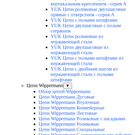
вертикальным креплением - серия А
YUK Цепи роликовые двухшаговые
прямые с отверстием - серия А
YUK Цепи с полыми штифтами
YUK Цепи двухшаговые с полым
стержнем
YUK Цепи роликовые из
нержавеющей стали
YUK Цепи двухшаговые из
нержавеющей стали
YUK Цепи с полыми штифтами из
нержавеющей стали
YUK Цепи с двойным шагом из
нержавеющей стали с полыми
штифтами
Цепи Wippermann
▼
Обзор цепей Wippermann
Цепи Wippermann Дуговые
Цепи Wippermann Втулочные
Цепи Wippermann Конвейерные
Цепи Wippermann Листовые
Цепи Wippermann Роликовые с насадками
Цепи Wippermann Роликовые
Цепи Wippermann Специальные
Цепи Wippermann С перевернутыми зубьями