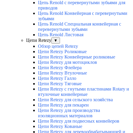
Цепь Renold с перевернутыми зубьями для
приводов
Цепь Renold Конвейерная с перевернутыми
зубьями
Цепь Renold Специальная конвейерная с
перевернутыми зубьями
Цепь Renold Листовая
Цепи Retezy
▼
Обзор цепей Retezy
Цепи Retezy Роликовые
Цепи Retezy Конвейерные роликовые
Цепи Retezy для мотоциклов
Цепи Retezy Флейера
Цепи Retezy Втулочные
Цепи Retezy Галло
Цепи Retezy Tяговые
Цепи Retezy с гнутыми пластинами Rotary и
втулочные конвейерные
Цепи Retezy для сельского хозяйства
Цепи Retezy для пекарен
Цепи Retezy для производства
изоляционных материалов
Цепи Retezy для подвесных конвейеров
Цепи Retezy Кованые
Цепи Retezy для деревообрабатывающей и