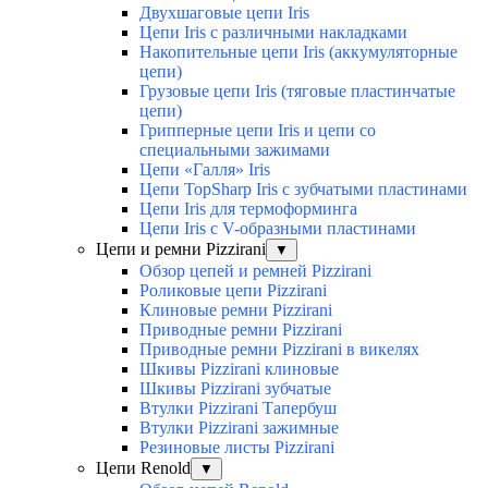
Двухшаговые цепи Iris
Цепи Iris с различными накладками
Накопительные цепи Iris (аккумуляторные
цепи)
Грузовые цепи Iris (тяговые пластинчатые
цепи)
Грипперные цепи Iris и цепи со
специальными зажимами
Цепи «Галля» Iris
Цепи TopSharp Iris с зубчатыми пластинами
Цепи Iris для термоформинга
Цепи Iris с V-образными пластинами
Цепи и ремни Pizzirani
▼
Обзор цепей и ремней Pizzirani
Роликовые цепи Pizzirani
Клиновые ремни Pizzirani
Приводные ремни Pizzirani
Приводные ремни Pizzirani в викелях
Шкивы Pizzirani клиновые
Шкивы Pizzirani зубчатые
Втулки Pizzirani Тапербуш
Втулки Pizzirani зажимные
Резиновые листы Pizzirani
Цепи Renold
▼