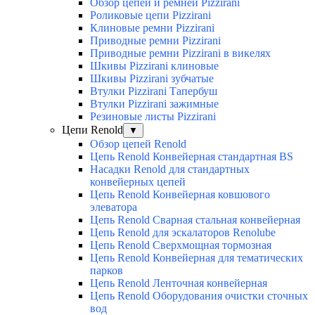
Обзор цепей и ремней Pizzirani
Роликовые цепи Pizzirani
Клиновые ремни Pizzirani
Приводные ремни Pizzirani
Приводные ремни Pizzirani в викелях
Шкивы Pizzirani клиновые
Шкивы Pizzirani зубчатые
Втулки Pizzirani Тапербуш
Втулки Pizzirani зажимные
Резиновые листы Pizzirani
Цепи Renold
▼
Обзор цепей Renold
Цепь Renold Конвейерная стандартная BS
Насадки Renold для стандартных
конвейерных цепей
Цепь Renold Конвейерная ковшового
элеватора
Цепь Renold Сварная стальная конвейерная
Цепь Renold для эскалаторов Renolube
Цепь Renold Сверхмощная тормозная
Цепь Renold Конвейерная для тематических
парков
Цепь Renold Ленточная конвейерная
Цепь Renold Оборудования очистки сточных
вод