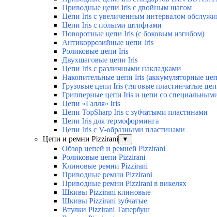
Приводные цепи Iris с двойным шагом
Цепи Iris с увеличенным интервалом обслужи
Цепи Iris с полыми штифтами
Поворотные цепи Iris (с боковым изгибом)
Антикоррозийные цепи Iris
Роликовые цепи Iris
Двухшаговые цепи Iris
Цепи Iris с различными накладками
Накопительные цепи Iris (аккумуляторные це
Грузовые цепи Iris (тяговые пластинчатые цеп
Грипперные цепи Iris и цепи со специальным
Цепи «Галля» Iris
Цепи TopSharp Iris с зубчатыми пластинами
Цепи Iris для термоформинга
Цепи Iris с V-образными пластинами
Цепи и ремни Pizzirani
▼
Обзор цепей и ремней Pizzirani
Роликовые цепи Pizzirani
Клиновые ремни Pizzirani
Приводные ремни Pizzirani
Приводные ремни Pizzirani в викелях
Шкивы Pizzirani клиновые
Шкивы Pizzirani зубчатые
Втулки Pizzirani Тапербуш