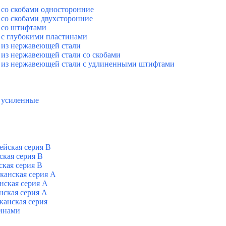
со скобами односторонние
со скобами двухсторонние
 со штифтами
с глубокими пластинами
из нержавеющей стали
из нержавеющей стали со скобами
 из нержавеющей стали с удлиненными штифтами
 усиленные
йская серия В
кая серия В
кая серия В
анская серия А
ская серия А
ская серия А
анская серия
инами