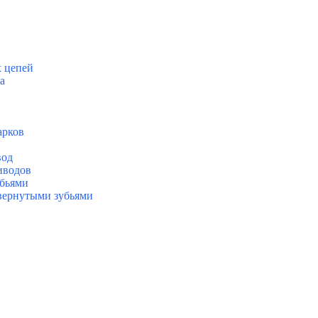
х цепей
а
арков
вод
иводов
убьями
евернутыми зубьями