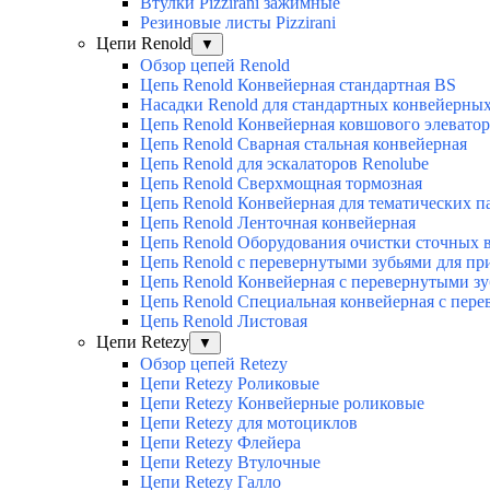
Втулки Pizzirani зажимные
Резиновые листы Pizzirani
Цепи Renold
▼
Обзор цепей Renold
Цепь Renold Конвейерная стандартная BS
Насадки Renold для стандартных конвейерны
Цепь Renold Конвейерная ковшового элеватор
Цепь Renold Сварная стальная конвейерная
Цепь Renold для эскалаторов Renolube
Цепь Renold Сверхмощная тормозная
Цепь Renold Конвейерная для тематических п
Цепь Renold Ленточная конвейерная
Цепь Renold Оборудования очистки сточных 
Цепь Renold с перевернутыми зубьями для пр
Цепь Renold Конвейерная с перевернутыми з
Цепь Renold Специальная конвейерная с пер
Цепь Renold Листовая
Цепи Retezy
▼
Обзор цепей Retezy
Цепи Retezy Роликовые
Цепи Retezy Конвейерные роликовые
Цепи Retezy для мотоциклов
Цепи Retezy Флейера
Цепи Retezy Втулочные
Цепи Retezy Галло