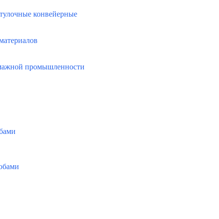
втулочные конвейерные
 материалов
умажной промышленности
бами
обами