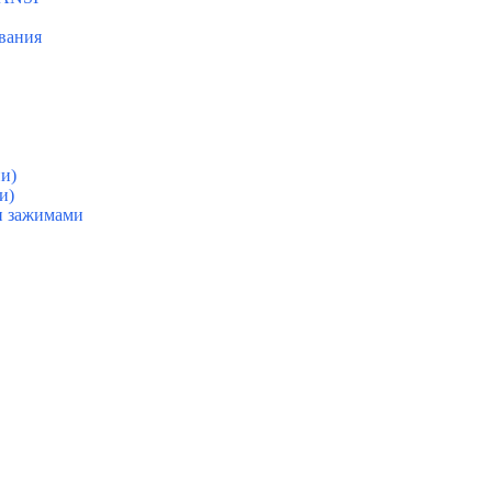
вания
пи)
и)
и зажимами