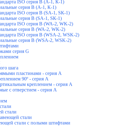
дарта ISO серия B (А-1, К-1)
альные серия В (А-1, К-1)
ндарта ISO серия B (SA-1, SК-1)
альные серия В (SA-1, SК-1)
ндарта ISO серия B (WA-2, WK-2)
иальные серия В (WA-2, WK-2)
андарта ISO серия B (WSA-2, WSK-2)
иальные серия B (WSA-2, WSK-2)
штифтами
ками серия G
еплением
м
ого шага
ямыми пластинами - серия А
плением 90º - серия А
ртикальным креплением - серия А
е с отверстием - серия А
нем
стали
й стали
авеющей стали
еющей стали с полыми штифтами