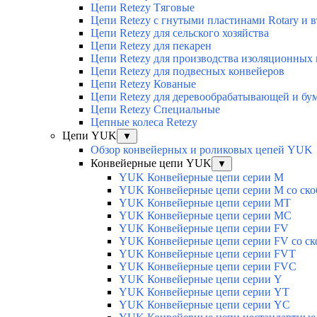
Цепи Retezy Tяговые
Цепи Retezy с гнутыми пластинами Rotary и 
Цепи Retezy для сельского хозяйства
Цепи Retezy для пекарен
Цепи Retezy для производства изоляционных
Цепи Retezy для подвесных конвейеров
Цепи Retezy Кованые
Цепи Retezy для деревообрабатывающей и б
Цепи Retezy Специальные
Цепные колеса Retezy
Цепи YUK
▼
Обзор конвейерных и роликовых цепей YUK
Конвейерные цепи YUK
▼
YUK Конвейерные цепи серии М
YUK Конвейерные цепи серии М со ско
YUK Конвейерные цепи серии МТ
YUK Конвейерные цепи серии МС
YUK Конвейерные цепи серии FV
YUK Конвейерные цепи серии FV со ск
YUK Конвейерные цепи серии FVT
YUK Конвейерные цепи серии FVC
YUK Конвейерные цепи серии Y
YUK Конвейерные цепи серии YТ
YUK Конвейерные цепи серии YС