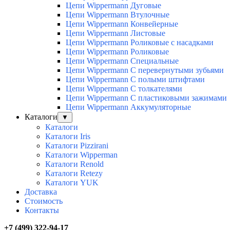
Цепи Wippermann Дуговые
Цепи Wippermann Втулочные
Цепи Wippermann Конвейерные
Цепи Wippermann Листовые
Цепи Wippermann Роликовые с насадками
Цепи Wippermann Роликовые
Цепи Wippermann Специальные
Цепи Wippermann С перевернутыми зубьями
Цепи Wippermann С полыми штифтами
Цепи Wippermann С толкателями
Цепи Wippermann С пластиковыми зажимами
Цепи Wippermann Аккумуляторные
Каталоги
▼
Каталоги
Каталоги Iris
Каталоги Pizzirani
Каталоги Wipperman
Каталоги Renold
Каталоги Retezy
Каталоги YUK
Доставка
Стоимость
Контакты
+7 (499) 322-94-17