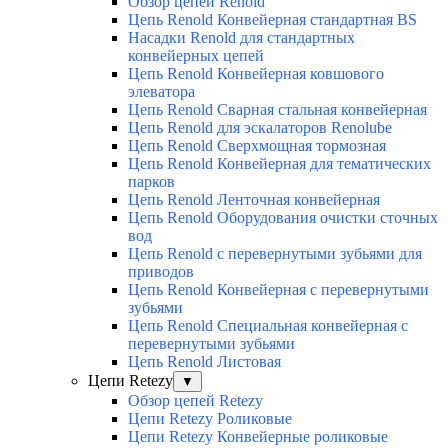
Обзор цепей Renold
Цепь Renold Конвейерная стандартная BS
Насадки Renold для стандартных
конвейерных цепей
Цепь Renold Конвейерная ковшового
элеватора
Цепь Renold Сварная стальная конвейерная
Цепь Renold для эскалаторов Renolube
Цепь Renold Сверхмощная тормозная
Цепь Renold Конвейерная для тематических
парков
Цепь Renold Ленточная конвейерная
Цепь Renold Оборудования очистки сточных
вод
Цепь Renold с перевернутыми зубьями для
приводов
Цепь Renold Конвейерная с перевернутыми
зубьями
Цепь Renold Специальная конвейерная с
перевернутыми зубьями
Цепь Renold Листовая
Цепи Retezy
▼
Обзор цепей Retezy
Цепи Retezy Роликовые
Цепи Retezy Конвейерные роликовые