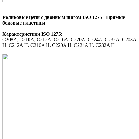
Роликовые цепи с двойным шагом ISO 1275 - Прямые
боковые пластины
Характеристики
ISO 1275
:
C208A,
C210A,
C212A,
C216A,
C220A,
C224A,
C232A,
C208A
H,
C212A H,
C216A H,
C220A H,
C224A H,
C232A H