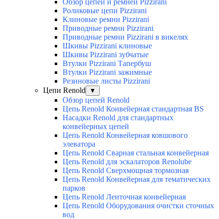
Обзор цепей и ремней Pizzirani
Роликовые цепи Pizzirani
Клиновые ремни Pizzirani
Приводные ремни Pizzirani
Приводные ремни Pizzirani в викелях
Шкивы Pizzirani клиновые
Шкивы Pizzirani зубчатые
Втулки Pizzirani Тапербуш
Втулки Pizzirani зажимные
Резиновые листы Pizzirani
Цепи Renold
▼
Обзор цепей Renold
Цепь Renold Конвейерная стандартная BS
Насадки Renold для стандартных
конвейерных цепей
Цепь Renold Конвейерная ковшового
элеватора
Цепь Renold Сварная стальная конвейерная
Цепь Renold для эскалаторов Renolube
Цепь Renold Сверхмощная тормозная
Цепь Renold Конвейерная для тематических
парков
Цепь Renold Ленточная конвейерная
Цепь Renold Оборудования очистки сточных
вод