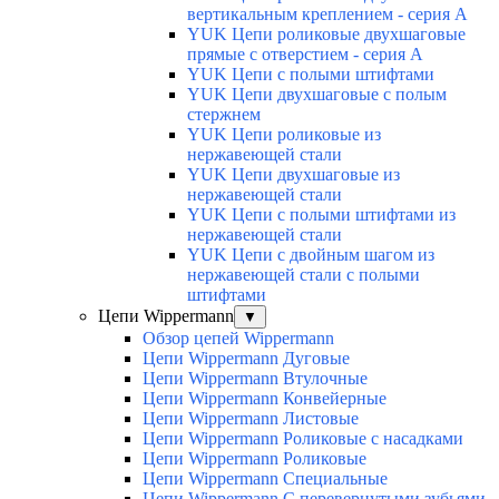
вертикальным креплением - серия А
YUK Цепи роликовые двухшаговые
прямые с отверстием - серия А
YUK Цепи с полыми штифтами
YUK Цепи двухшаговые с полым
стержнем
YUK Цепи роликовые из
нержавеющей стали
YUK Цепи двухшаговые из
нержавеющей стали
YUK Цепи с полыми штифтами из
нержавеющей стали
YUK Цепи с двойным шагом из
нержавеющей стали с полыми
штифтами
Цепи Wippermann
▼
Обзор цепей Wippermann
Цепи Wippermann Дуговые
Цепи Wippermann Втулочные
Цепи Wippermann Конвейерные
Цепи Wippermann Листовые
Цепи Wippermann Роликовые с насадками
Цепи Wippermann Роликовые
Цепи Wippermann Специальные
Цепи Wippermann С перевернутыми зубьями