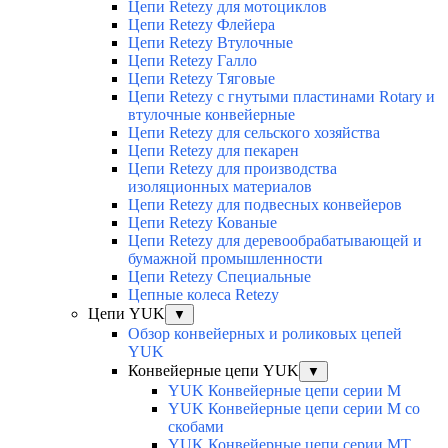
Цепи Retezy для мотоциклов
Цепи Retezy Флейера
Цепи Retezy Втулочные
Цепи Retezy Галло
Цепи Retezy Tяговые
Цепи Retezy с гнутыми пластинами Rotary и
втулочные конвейерные
Цепи Retezy для сельского хозяйства
Цепи Retezy для пекарен
Цепи Retezy для производства
изоляционных материалов
Цепи Retezy для подвесных конвейеров
Цепи Retezy Кованые
Цепи Retezy для деревообрабатывающей и
бумажной промышленности
Цепи Retezy Специальные
Цепные колеса Retezy
Цепи YUK
▼
Обзор конвейерных и роликовых цепей
YUK
Конвейерные цепи YUK
▼
YUK Конвейерные цепи серии М
YUK Конвейерные цепи серии М со
скобами
YUK Конвейерные цепи серии МТ