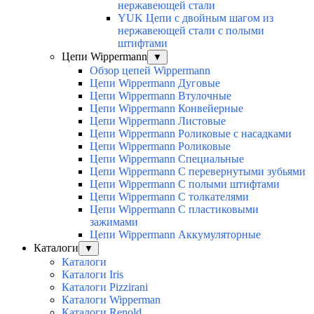
нержавеющей стали
YUK Цепи с двойным шагом из
нержавеющей стали с полыми
штифтами
Цепи Wippermann
▼
Обзор цепей Wippermann
Цепи Wippermann Дуговые
Цепи Wippermann Втулочные
Цепи Wippermann Конвейерные
Цепи Wippermann Листовые
Цепи Wippermann Роликовые с насадками
Цепи Wippermann Роликовые
Цепи Wippermann Специальные
Цепи Wippermann С перевернутыми зубьями
Цепи Wippermann С полыми штифтами
Цепи Wippermann С толкателями
Цепи Wippermann С пластиковыми
зажимами
Цепи Wippermann Аккумуляторные
Каталоги
▼
Каталоги
Каталоги Iris
Каталоги Pizzirani
Каталоги Wipperman
Каталоги Renold