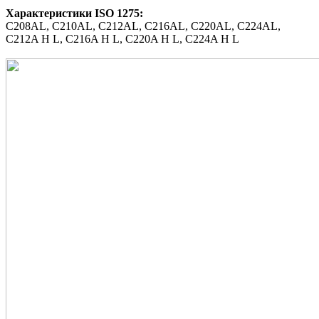
Характеристики
ISO 1275
:
C208AL,
C210AL,
C212AL,
C216AL,
C220AL,
C224AL,
C212A H L,
C216A H L,
C220A H L,
C224A H L