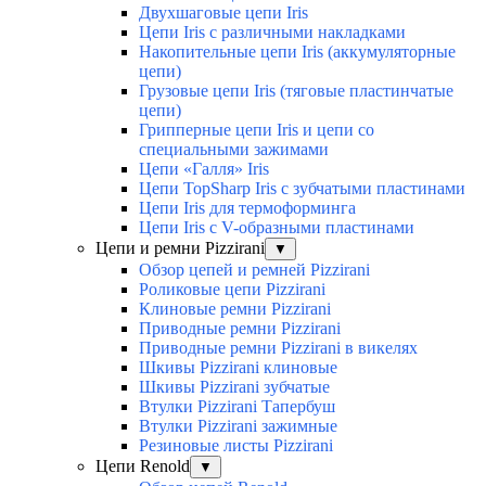
Двухшаговые цепи Iris
Цепи Iris с различными накладками
Накопительные цепи Iris (аккумуляторные
цепи)
Грузовые цепи Iris (тяговые пластинчатые
цепи)
Грипперные цепи Iris и цепи со
специальными зажимами
Цепи «Галля» Iris
Цепи TopSharp Iris с зубчатыми пластинами
Цепи Iris для термоформинга
Цепи Iris с V-образными пластинами
Цепи и ремни Pizzirani
▼
Обзор цепей и ремней Pizzirani
Роликовые цепи Pizzirani
Клиновые ремни Pizzirani
Приводные ремни Pizzirani
Приводные ремни Pizzirani в викелях
Шкивы Pizzirani клиновые
Шкивы Pizzirani зубчатые
Втулки Pizzirani Тапербуш
Втулки Pizzirani зажимные
Резиновые листы Pizzirani
Цепи Renold
▼