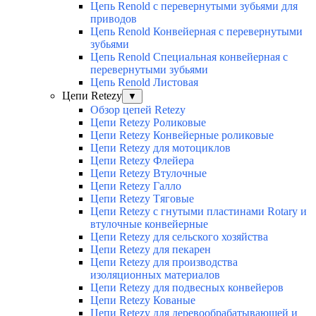
Цепь Renold с перевернутыми зубьями для
приводов
Цепь Renold Конвейерная с перевернутыми
зубьями
Цепь Renold Специальная конвейерная с
перевернутыми зубьями
Цепь Renold Листовая
Цепи Retezy
▼
Обзор цепей Retezy
Цепи Retezy Роликовые
Цепи Retezy Конвейерные роликовые
Цепи Retezy для мотоциклов
Цепи Retezy Флейера
Цепи Retezy Втулочные
Цепи Retezy Галло
Цепи Retezy Tяговые
Цепи Retezy с гнутыми пластинами Rotary и
втулочные конвейерные
Цепи Retezy для сельского хозяйства
Цепи Retezy для пекарен
Цепи Retezy для производства
изоляционных материалов
Цепи Retezy для подвесных конвейеров
Цепи Retezy Кованые
Цепи Retezy для деревообрабатывающей и